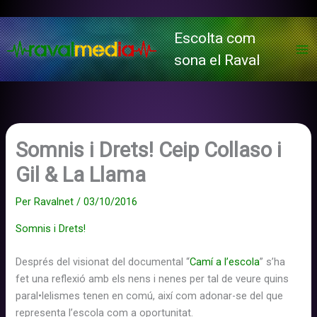
Vés
al
Escolta com
contingut
sona el Raval
Somnis i Drets! Ceip Collaso i
Gil & La Llama
Per
Ravalnet
/
03/10/2016
Somnis i Drets!
Després del visionat del documental “
Camí a l’escola
” s’ha
fet una reflexió amb els nens i nenes per tal de veure quins
paral•lelismes tenen en comú, així com adonar-se del que
representa l’escola com a oportunitat.