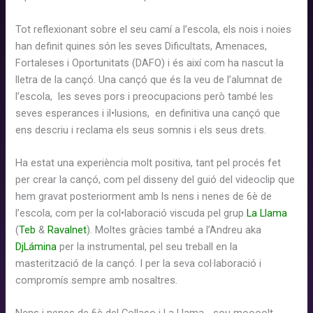
Tot reflexionant sobre el seu camí a l’escola, els nois i noies
han definit quines són les seves Dificultats, Amenaces,
Fortaleses i Oportunitats (DAFO) i és així com ha nascut la
lletra de la cançó. Una cançó que és la veu de l’alumnat de
l’escola, les seves pors i preocupacions però també les
seves esperances i il•lusions, en definitiva una cançó que
ens descriu i reclama els seus somnis i els seus drets.
Ha estat una experiència molt positiva, tant pel procés fet
per crear la cançó, com pel disseny del guió del videoclip que
hem gravat posteriorment amb ls nens i nenes de 6è de
l’escola, com per la col•laboració viscuda pel grup
La Llama
(
Teb
&
Ravalnet
).
Moltes
gràcies
també
a l’Andreu aka
DjLámina
per
la instrumental
, pel seu treball
en
la
masterització
de la
cançó.
I
per la seva
col·laboració
i
compromís
sempre
amb
nosaltres.