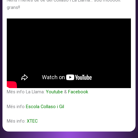
Nens i nenes de 6è del Collaso i La Llama… sou moooolt
grans!!
Més info La Llama:
Youtube
&
Facebook
Més info
Escola Collaso i Gil
Més info:
XTEC