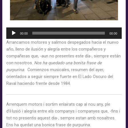
Reproductor
00:00
00:00
d'àudio
Arrancamos motores y salimos despegados hacia el nuevo
año, lleno de ilusión y alegría entre los compañeros y
compañeras que, -aun no presentes este día-, siempre están
con nosotros.
Nos ha quedado una bonita frase de
purpurina.
Comienzos musicales, resumen del ayer,
orientados a seguir siempre fuerte en El Lado Oscuro del
Raval haciendo frente desde 1984.
Arrenquem motors i sortim enlairats cap al nou any, ple
d’il·lusió i alegria entre els companys i companyes que, -fins i
tot no presentis aquest dia-, sempre estan amb nosaltres.
Ens ha quedat una bonica frase de purpurina.