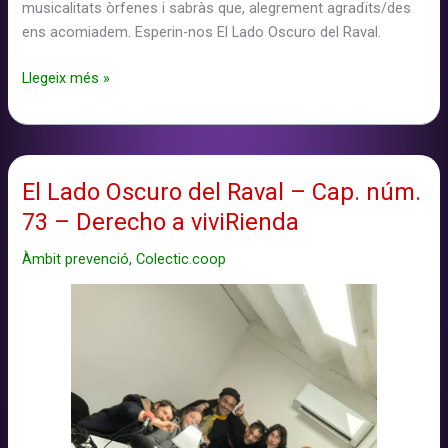
musicalitats òrfenes i sabràs que, alegrement agradïts/des
ens acomiadem. Esperin-nos El Lado Oscuro del Raval.
El
Llegeix més »
Lado
Oscuro
del
Raval
El Lado Oscuro del Raval – Cap. núm.
–
73 – Derecho a viviRienda
Cap.
núm.
Àmbit prevenció
,
Colectic.coop
74
–
Musicalidades
huérfanas