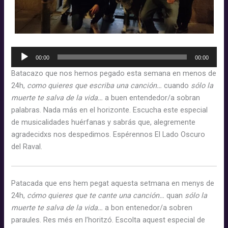
Reproductor
00:00
00:00
d'àudio
Batacazo que nos hemos pegado esta semana en menos de
24h,
como quieres que escriba una canción…
cuando
sólo la
muerte te salva de la vida…
a buen entendedor/a sobran
palabras. Nada más en el horizonte. Escucha este especial
de musicalidades huérfanas y sabrás que, alegremente
agradecidxs nos despedimos. Espérennos El Lado Oscuro
del Raval.
Patacada que ens hem pegat aquesta setmana en menys de
24h,
cómo quieres que te cante una canción…
quan
sólo la
muerte te salva de la vida…
a bon entenedor/a sobren
paraules. Res més en l’horitzó. Escolta aquest especial de