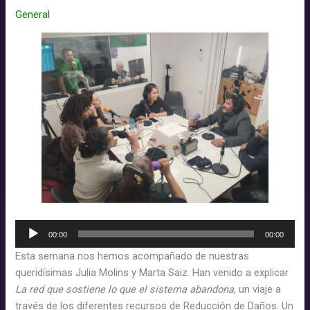
80
General
–
Ligerezas
musicales
Reproductor
00:00
00:00
d'àudio
Esta semana nos hemos acompañado de nuestras
queridísimas Julia Molins y Marta Saiz. Han venido a explicar
La red que sostiene lo que el sistema abandona,
un viaje a
través de los diferentes recursos de Reducción de Daños. Un