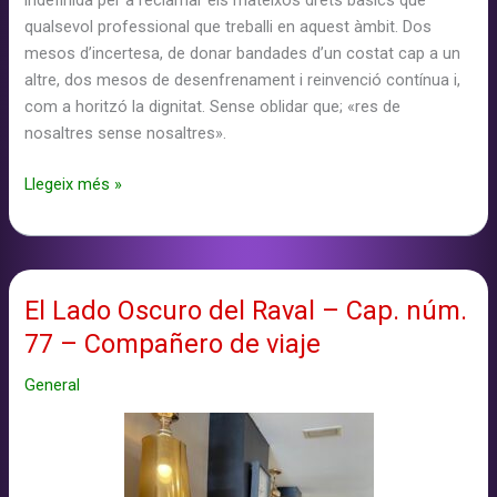
indefinida per a reclamar els mateixos drets bàsics que
qualsevol professional que treballi en aquest àmbit. Dos
mesos d’incertesa, de donar bandades d’un costat cap a un
altre, dos mesos de desenfrenament i reinvenció contínua i,
com a horitzó la dignitat. Sense oblidar que; «res de
nosaltres sense nosaltres».
El
Llegeix més »
Lado
Oscuro
del
Raval
El Lado Oscuro del Raval – Cap. núm.
–
77 – Compañero de viaje
Cap.
núm.
General
78
–
La
Reducción