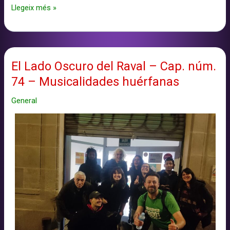
El
Llegeix més »
Lado
Oscuro
del
Raval
El Lado Oscuro del Raval – Cap. núm.
–
74 – Musicalidades huérfanas
Cap.
núm.
General
75
–
Sobreviviendo
a
la
distopía