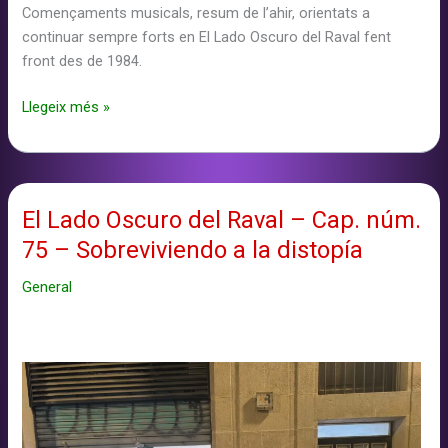
Començaments musicals, resum de l’ahir, orientats a
continuar sempre forts en El Lado Oscuro del Raval fent
front des de 1984.
El
Llegeix més »
Lado
Oscuro
del
Raval
El Lado Oscuro del Raval – Cap. núm.
–
75 – Sobreviviendo a la distopía
Cap.
núm.
General
76
–
Iniciando