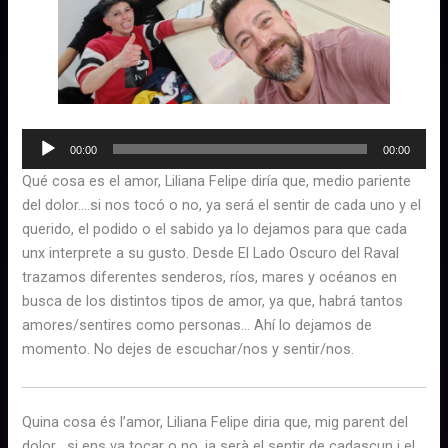
Reproductor
00:00
00:00
d'àudio
Qué cosa es el amor, Liliana Felipe diría que, medio pariente
del dolor….si nos tocó o no, ya será el sentir de cada uno y el
querido, el podido o el sabido ya lo dejamos para que cada
unx interprete a su gusto. Desde El Lado Oscuro del Raval
trazamos diferentes senderos, ríos, mares y océanos en
busca de los distintos tipos de amor, ya que, habrá tantos
amores/sentires como personas… Ahí lo dejamos de
momento. No dejes de escuchar/nos y sentir/nos.
Quina cosa és l’amor, Liliana Felipe diria que, mig parent del
dolor….si ens va tocar o no, ja serà el sentir de cadascun i el