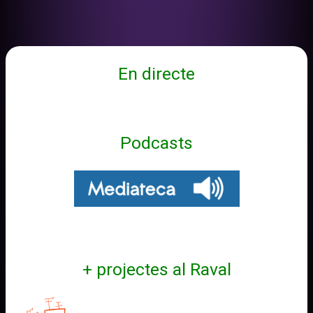
–
Derecho
a
viviRienda
En directe
Podcasts
+ projectes al Raval