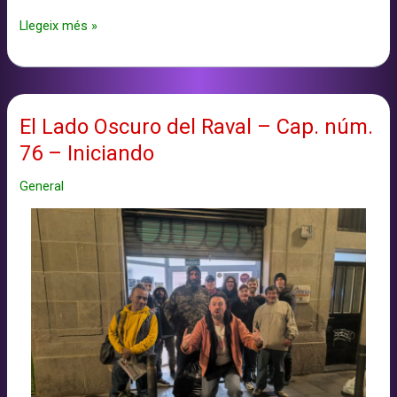
El
Llegeix més »
Lado
Oscuro
del
Raval
El Lado Oscuro del Raval – Cap. núm.
–
76 – Iniciando
Cap.
núm.
General
77
–
Compañero
de
viaje