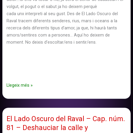
volgut, el pogut o el sabut ja ho deixem perquè
cada unx interpreti al seu gust. Des de El Lado Oscuro del
Raval tracem diferents senderes, rius, mars i oceans a la
recerca dels diferents tipus d’amor, ja que, hi haurà tants
amors/sentires com a persones… Aquí ho deixem de
moment. No deixis d’escoltar/ens i sentir/ens.
El
Llegeix més »
Lado
Oscuro
del
Raval
El Lado Oscuro del Raval – Cap. núm.
–
81 – Deshauciar la calle y
Cap.