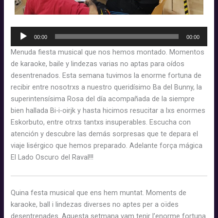
Reproductor
00:00
00:00
d'àudio
Menuda fiesta musical que nos hemos montado. Momentos
de karaoke, baile y lindezas varias no aptas para oídos
desentrenados. Esta semana tuvimos la enorme fortuna de
recibir entre nosotrxs a nuestro queridísimo Ba del Bunny, la
superintensísima Rosa del día acompañada de la siempre
bien hallada Bi-i-oirjk y hasta hicimos resucitar a lxs enormes
Eskorbuto, entre otrxs tantxs insuperables. Escucha con
atención y descubre las demás sorpresas que te depara el
viaje lisérgico que hemos preparado. Adelante força mágica
El Lado Oscuro del Raval!!!
Quina festa musical que ens hem muntat. Moments de
karaoke, ball i lindezas diverses no aptes per a oïdes
desentrenades. Aquesta setmana vam tenir l’enorme fortuna