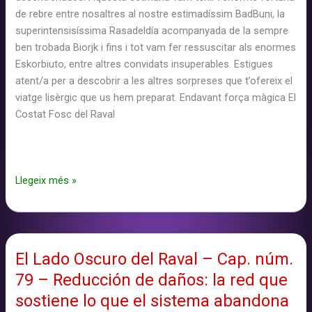
de rebre entre nosaltres al nostre estimadíssim BadBuni, la
superintensisíssima Rasadeldía acompanyada de la sempre
ben trobada Biorjk i fins i tot vam fer ressuscitar als enormes
Eskorbiuto, entre altres convidats insuperables. Estigues
atent/a per a descobrir a les altres sorpreses que t’ofereix el
viatge lisèrgic que us hem preparat. Endavant força màgica El
Costat Fosc del Raval
El
Llegeix més »
Lado
Oscuro
del
Raval
El Lado Oscuro del Raval – Cap. núm.
–
79 – Reducción de daños: la red que
Cap.
núm.
sostiene lo que el sistema abandona