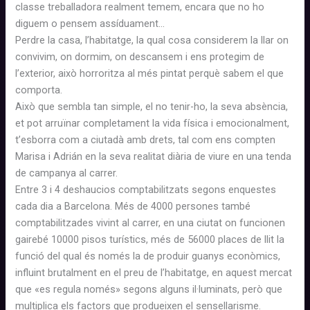
classe treballadora realment temem, encara que no ho
diguem o pensem assíduament…
Perdre la casa, l’habitatge, la qual cosa considerem la llar on
convivim, on dormim, on descansem i ens protegim de
l’exterior, això horroritza al més pintat perquè sabem el que
comporta.
Això que sembla tan simple, el no tenir-ho, la seva absència,
et pot arruïnar completament la vida física i emocionalment,
t’esborra com a ciutadà amb drets, tal com ens compten
Marisa i Adrián en la seva realitat diària de viure en una tenda
de campanya al carrer.
Entre 3 i 4 deshaucios comptabilitzats segons enquestes
cada dia a Barcelona. Més de 4000 persones també
comptabilitzades vivint al carrer, en una ciutat on funcionen
gairebé 10000 pisos turístics, més de 56000 places de llit la
funció del qual és només la de produir guanys econòmics,
influint brutalment en el preu de l’habitatge, en aquest mercat
que «es regula només» segons alguns il·luminats, però que
multiplica els factors que produeixen el sensellarisme.