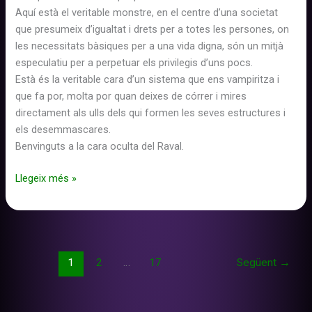
Aquí està el veritable monstre, en el centre d’una societat
que presumeix d’igualtat i drets per a totes les persones, on
les necessitats bàsiques per a una vida digna, són un mitjà
especulatiu per a perpetuar els privilegis d’uns pocs.
Està és la veritable cara d’un sistema que ens vampiritza i
que fa por, molta por quan deixes de córrer i mires
directament als ulls dels qui formen les seves estructures i
els desemmascares.
Benvinguts a la cara oculta del Raval.
El
Llegeix més »
Lado
Oscuro
del
Raval
–
1
2
…
17
Següent
→
Cap.
núm.
73