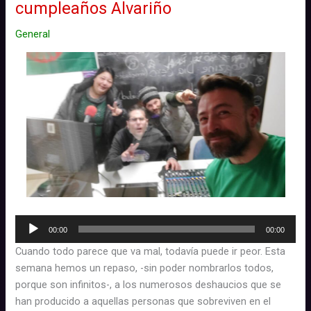
núm.
cumpleaños Alvariño
82
General
–
Cosas
de
amores
Reproductor
00:00
00:00
d'àudio
Cuando todo parece que va mal, todavía puede ir peor. Esta
semana hemos un repaso, -sin poder nombrarlos todos,
porque son infinitos-, a los numerosos deshaucios que se
han producido a aquellas personas que sobreviven en el