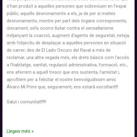
s’han produït a aquelles persones que sobreviuen en l’espai
públic, aquells desnonaments a els, ja de per si mateix
desnonaments, mentre per part dels òrgans corresponents,
únicament, se’ls ocorre lluitar contra el sensellarisme
mitjançant la coacció, augment d’agents de seguretat, neteja,
amb l’objectiu de desplaçar a aquelles persones en situació
de carrer; des de El Lado Oscuro del Raval a més de
reclamar, una altra vegada més, els drets bàsics com l’accés
a l’habitatge, sanitat, regulació administrativa, formació, etc.,
ens aferrem a aquell tresor que ens sustenta, l’amistat i,
aprofitem per a felicitar el nostre benvolgudíssim amic
Álvaro Mi Primi que, segurament, ens estarà escoltant!!!
Salut i comunitat!!!!!!
El
Llegeix més »