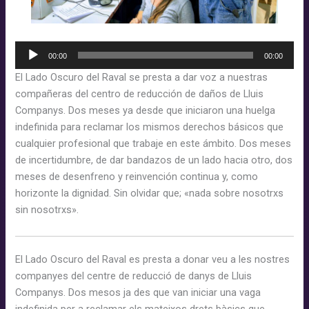
sistema
abandona
Reproductor
00:00
00:00
d'àudio
El Lado Oscuro del Raval se presta a dar voz a nuestras
compañeras del centro de reducción de daños de Lluis
Companys. Dos meses ya desde que iniciaron una huelga
indefinida para reclamar los mismos derechos básicos que
cualquier profesional que trabaje en este ámbito. Dos meses
de incertidumbre, de dar bandazos de un lado hacia otro, dos
meses de desenfreno y reinvención continua y, como
horizonte la dignidad. Sin olvidar que; «nada sobre nosotrxs
sin nosotrxs».
El Lado Oscuro del Raval es presta a donar veu a les nostres
companyes del centre de reducció de danys de Lluis
Companys. Dos mesos ja des que van iniciar una vaga