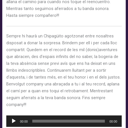
allana el camino para cuando nos toque el reencuentro.
Mientras tanto seguimos aferrados a tu banda sonora.
Hasta siempre compañero!!!
Sempre hi haurà un Chipagüito agotzonat entre nosaltres
disposat a donar la sorpresa. Brindem per ell i per cada lloc
compartit. Quedem en el record de les mil (donis)aventures
que abracen, des d’espais infinits del no saber, la bogeria de
la teva absència sense previ avís que ens ha deixat en uns
llimbs indescriptibles. Continuarem lluitant per a sortir
d’aquesta, i de tantes més, en el teu honor i en el dels justos.
Benvolgut company una abraçada a tu i al teu record, aplana
el camí per a quan ens toqui el retrobament. Mentrestant
seguim aferrats a la teva banda sonora. Fins sempre
company!!!
Reproductor
00:00
00:00
d'àudio