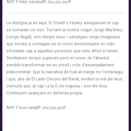
Ah!!! Y feliz navidad!!! Jou jou jou!!!
La distòpia ja és aquí, Si Orwell o Huxley aixequessin el cap
es tornarien on son. Tornant al nostre volgut Jorge Martínez,
(Jorge Ilegal), són
temps nous i salvatges
, ningú imaginava
que tornés a contagiar-se el comú denominador en odis
infundats cap a aquelles persones que més difícil el tenen.
Semblaven temps superats però el rumor de l’absolut
sembla transformar-se en soroll i crits d’assenyalament
indiscriminat. Que la narrativa de l’odi al marge no t’embriagui
i que, des de El Lado Oscuro del Raval, tendeix la mà als teus
comuns que, al cap i a la fi, és majoria, i son els teus.
Continuem avançant en defensa pròpia.
Ah!!! Y bon nadal!!! Jou jou jou!!!