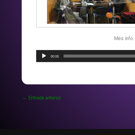
Més info:
Reproductor
00:00
d'àudio
←
Entrada anterior