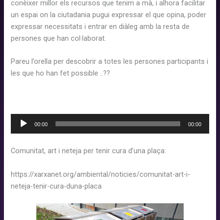
conèixer millor els recursos que tenim a mà, i alhora facilitar
un espai on la ciutadania pugui expressar el que opina, poder
expressar necessitats i entrar en diàleg amb la resta de
persones que han col·laborat.
Pareu l’orella per descobrir a totes les persones participants i
les que ho han fet possible
..?
?
Reproductor
00:00
00:00
d'àudio
Comunitat, art i neteja per tenir cura d’una plaça:
https://xarxanet.org/ambiental/noticies/comunitat-art-i-
neteja-tenir-cura-duna-placa