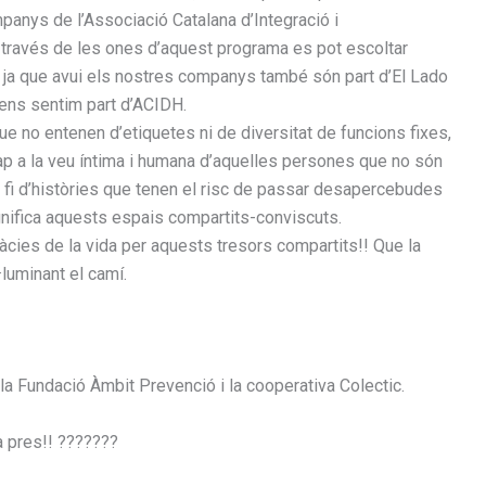
anys de l’Associació Catalana d’Integració i
 a través de les ones d’aquest programa es pot escoltar
rt, ja que avui els nostres companys també són part d’El
Lado
ens sentim part d’
ACIDH
.
e no entenen d’etiquetes ni de diversitat de funcions fixes,
cap a la veu íntima i humana d’aquelles persones que no són
 fi d’històries que tenen el risc de passar desapercebudes
ignifica aquests espais compartits-conviscuts.
ràcies de la vida per aquests tresors compartits!! Que la
·luminant el camí.
la Fundació Àmbit Prevenció i la cooperativa Colectic.
a pres!!
?️
?
?
?
?
??