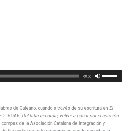
Feu
00:00
servir
les
tecles
de
labras de Galeano, cuando a través de su escritura en
El
fletxa
 RECORDAR;
Del latín re-cordis, volver a pasar por el corazón.
cap
 compas de la Asociación Catalana de Integración y
amunt/cap
s de las ondas de este programa se puede escuchar la