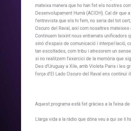
mateixa manera que ho han fet els nostres comp
Desenvolupament Humà (
ACIDH
). Cal dir que
l’entrevista que els hi fem, no seria del tot ce
Oscuro
del Raval, així com nosaltres mateixes 
Continuem teixint nous entramats unificadors qu
sinó d’espais de comunicació i interpel·lació, 
tan escoltades, com tribu i atresorem un sense
si no realitzem l’exercici de la memòria que s
Des d’
Uruguay
a Xile, amb Violeta Parra i les g
força d’El
Lado
Oscuro
del Raval ens continuï il
Aquest programa està fet gràcies a la feina de 
Llarga vida a la ràdio que dóna veu a qui se li h