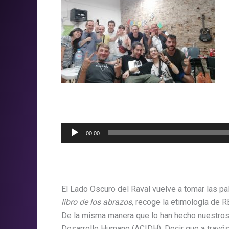
Reproductor
00:00
d'àudio
El Lado Oscuro del Raval vuelve a tomar las pa
libro de los abrazos
, recoge la etimología de
De la misma manera que lo han hecho nuestros
Desarrollo Humano (ACIDH). Decir que a travé