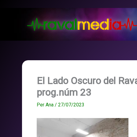
Vés
al
contingut
El Lado Oscuro del Rava
prog.núm 23
Per
Ana
/
27/07/2023