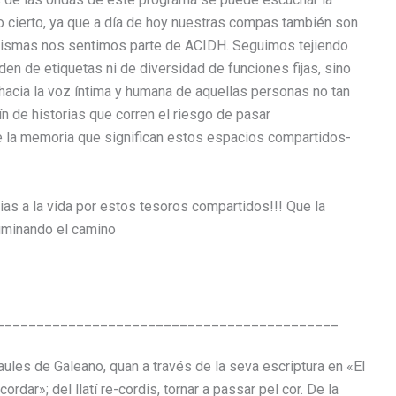
avall
do cierto, ya que a día de hoy nuestras compas también son
per
mismas nos sentimos parte de ACIDH. Seguimos tejiendo
a
n de etiquetas ni de diversidad de funciones fijas, sino
incrementar
hacia la voz íntima y humana de aquellas personas no tan
o
 de historias que corren el riesgo de pasar
disminuir
de la memoria que significan estos espacios compartidos-
el
volum.
cias a la vida por estos tesoros compartidos!!! Que la
luminando el camino
___________________________________________
raules de
Galeano
, quan a través de la seva escriptura en «El
cordar»; del llatí
re-cordis
, tornar a passar pel cor. De la