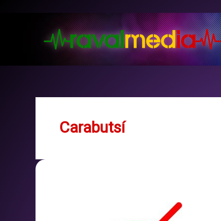
Vés
al
contingut
Carabutsí