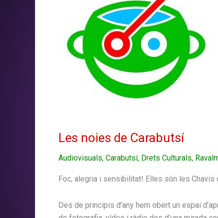
Les noies de Carabutsí
Audiovisuals
,
Carabutsí
,
Drets Culturals
,
Raval
Foc, alegria i sensibilitat! Elles són les Chavis
Des de principis d’any hem obert un espai d’ap
de fotografia, vídeo i ràdio des d’una mirada co