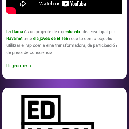
La Llama
és un projecte de rap
educatiu
desenvolupat per
Ravalnet
amb
els joves de El Teb
i que té com a objectiu
utilitzar el rap com a eina transformadora, de participació
i
de presa de consciència.
La
Llegeix més »
Llama
–
Canal
de
Youtube