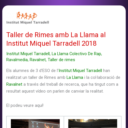
amb
La
Llama
a
l’Escola
Taller de Rimes amb La Llama al
Cintra
Institut Miquel Tarradell 2018
2017/2018
Institut Miquel Tarradell
,
La Llama Colectivo De Rap
,
Ravalmedia
,
Ravalnet
,
Taller de rimes
Els alumnes de 3 d’ESO de l’
Institut Miquel Tarradell
han
realitzat un taller de Rimes amb
La Llama
i la col·laboració de
Ravalnet
a través del treball de recerca
, que ha tingut com a
resultat
aquest vídeo
on parlen de
canviar la realitat
.
E
l podeu veure aquí!