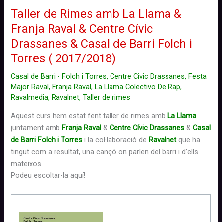
Taller de Rimes amb La Llama &
Franja Raval & Centre Cívic
Drassanes & Casal de Barri Folch i
Torres ( 2017/2018)
Casal de Barri - Folch i Torres
,
Centre Civic Drassanes
,
Festa
Major Raval
,
Franja Raval
,
La Llama Colectivo De Rap
,
Ravalmedia
,
Ravalnet
,
Taller de rimes
Aquest curs hem estat fent taller de rimes amb
La Llama
juntament amb
Franja Raval
&
Centre Cívic
Drassanes
&
Casal
de Barri Folch i Torres
i la col·laboració de
Ravalnet
que ha
tingut com a resultat,
una cançó
on parlen del barri i d’ells
mateixos.
P
odeu escoltar-la
aquí!