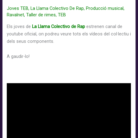
Joves TEB
,
La Llama Colectivo De Rap
,
Producció musical
,
Ravalnet
,
Taller de rimes
,
TEB
Els joves de
La Llama Colectivo de Rap
estrenen canal de
youtube oficial, on podreu veure tots els vídeos del col·lectiu i
dels seus components.
A
gaudir-lo!