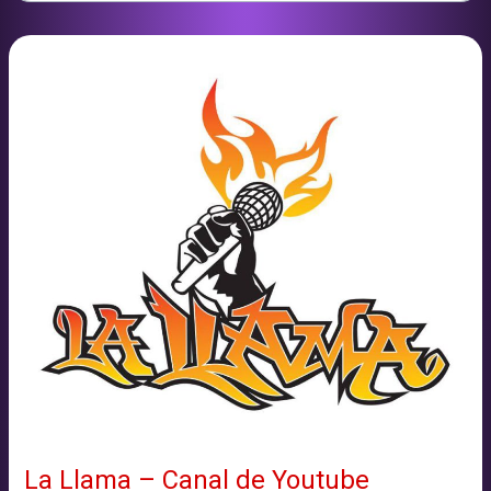
Rimes
amb
La
Llama
a
l’Escola
Cintra
2016/2017
La Llama – Canal de Youtube