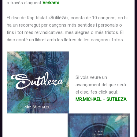
a
través d’aquest
Verkami
.
El disc
de Rap
titulat «
Sutileza
«, consta de 10 cançons,
on hi
ha un
recorregut per cançons més sentides i personals o
fins i tot més
reivindicatives
, mes alegres o més tristos.
El
disc
conté un llibret amb les lletres de les
cançons
i fotos
.
Si vols veure un
avançament del que
serà
el disc, fes click
aquí:
MR.MICHAEL – SUTILEZA