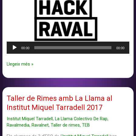
Reproductor
00:00
00:00
d'àudio
EdHackRaval
Llegeix més »
Taller de Rimes amb La Llama al
Institut Miquel Tarradell 2017
Institut Miquel Tarradell
,
La Llama Colectivo De Rap
,
Ravalmedia
,
Ravalnet
,
Taller de rimes
,
TEB