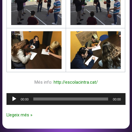
Més info:
http://escolacintra.cat/
Reproductor
00:00
00:00
d'àudio
Taller
Llegeix més »
de
Rimes