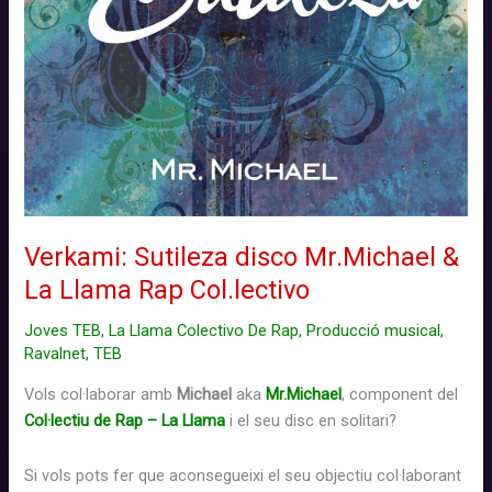
Verkami: Sutileza disco Mr.Michael &
La Llama Rap Col.lectivo
Joves TEB
,
La Llama Colectivo De Rap
,
Producció musical
,
Ravalnet
,
TEB
Vols col·laborar amb
Michael
aka
Mr.Michael
, component del
Col·lectiu de Rap – La Llama
i el seu disc en solitari?
Si vols pots fer que aconsegueixi el seu objectiu
col·laborant