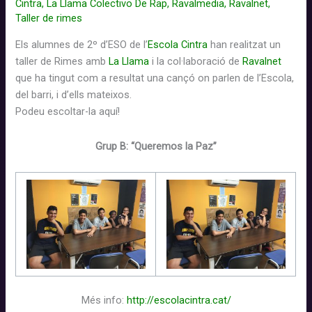
Cintra
,
La Llama Colectivo De Rap
,
Ravalmedia
,
Ravalnet
,
Drassanes
Taller de rimes
&
Casal
Els alumnes de 2º d’ESO de l’
Escola Cintra
han realitzat un
de
taller de Rimes amb
La Llama
i la col·laboració de
Ravalnet
Barri
que ha tingut com a resultat
una
cançó
on parlen de l’Escola,
Folch
del barri, i d’ells mateixos.
i
P
odeu
escoltar-la
aquí!
Torres
(
Grup B:
“Queremos la Paz”
2017/2018)
Més info:
http://escolacintra.cat/