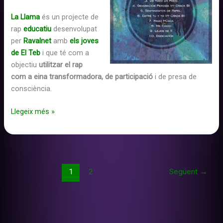
La Llama
és un projecte de
rap
educatiu
desenvolupat
per
Ravalnet
amb
els joves
de El Teb
i que té com a
objectiu
utilitzar el rap
com a eina transformadora, de participació
i de presa de
consciència.
Verkami:
Llegeix més »
Sutileza
disco
Mr.Michael
&
La
1
2
Següent
→
Llama
Rap
Col.lectivo