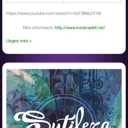
https://www.youtube.com/watch?v=XzF38NLEV1M
Més informació:
http://www.instarradell.cat/
Taller
Llegeix més »
de
Rimes
amb
La
Llama
al
Institut
Miquel
Tarradell
2017