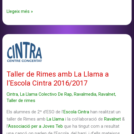
Taller
Llegeix més »
de
Rimes
amb
La
Llama
al
Institut
Miquel
Taller de Rimes amb La Llama a
Tarradell
l’Escola Cintra 2016/2017
2018
Cintra
,
La Llama Colectivo De Rap
,
Ravalmedia
,
Ravalnet
,
Taller de rimes
Els alumnes de 2º d’ESO de l’
Escola Cintra
han realitzat un
taller de Rimes amb
La Llama
i la col·laboració de
Ravalnet
&
l’
Associació per a Joves Teb
que ha tingut com a resultat
una
cançó
on parlen de l’Escola, del barri, i d’ells mateixos.