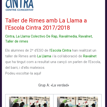
Hop
Disciplina
(Teaser)
Taller de Rimes amb La Llama a
l’Escola Cintra 2017/2018
Cintra
,
La Llama Colectivo De Rap
,
Ravalmedia
,
Ravalnet
,
Taller de rimes
Els alumnes de 2º d’ESO de l’
Escola Cintra
han realitzat un
taller de Rimes amb
La Llama
i la col·laboració de
Ravalnet
que ha tingut com a resultat
una
cançó
on parlen de l’Escola,
del barri, i d’ells mateixos.
P
odeu
escoltar-la
aquí!
Grup A:
«La verdad»