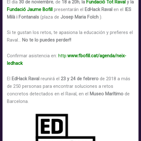
El día
30 de noviembre
, de
18 a 20h
,
la
Fundació Tot Raval
y la
Fundació Jaume Bofill
presentarán el
EdHack Raval
en el
IES
Milà i Fontanals
(plaza de
Josep Maria Folch
).
Si te gustan los retos, te apasiona la educación y prefieres el
Raval…
No te lo puedes perder!!
Confirmar
asistencia en:
http:
www.fbofill.cat/agenda/neix-
ledhack
El
EdHack Raval
reunirá el
23 y 24 de febrero
de 2018 a más
de 250 personas para encontrar soluciones a retos
concretos detectados en el Raval, en el
Museo Marítimo
de
Barcelona.