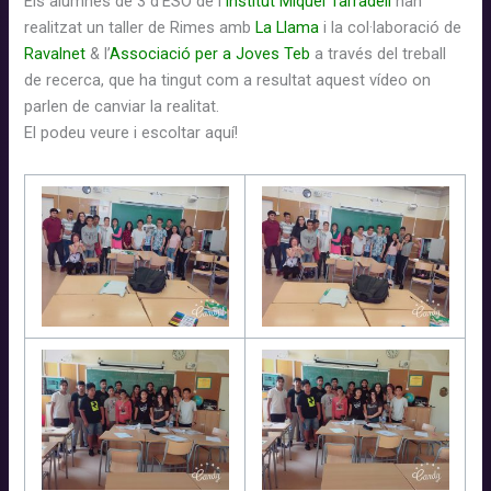
Els alumnes de 3 d’ESO de l’
Institut Miquel Tarradell
han
realitzat un taller de Rimes amb
La Llama
i la col·laboració de
Ravalnet
& l’
Associació per a Joves Teb
a través
del treball
de recerca
, que ha tingut com a resultat
aquest
vídeo
on
parlen de
canviar la
realitat
.
E
l podeu
veure
i escoltar
aquí!