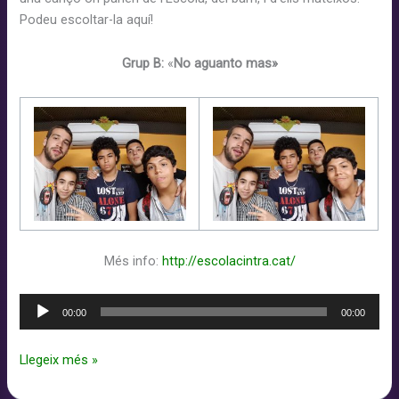
P
odeu
escoltar-la
aquí!
Grup B:
«
No aguanto mas»
Més info:
http://escolacintra.cat/
Reproductor
00:00
00:00
d'àudio
Taller
Llegeix més »
de