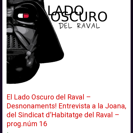
El Lado Oscuro del Raval –
Desnonaments! Entrevista a la Joana,
del Sindicat d’Habitatge del Raval –
prog.núm 16