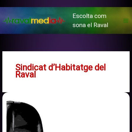
Vés
al
Escolta com
contingut
sona el Raval
Sindicat d’Habitatge del
Raval