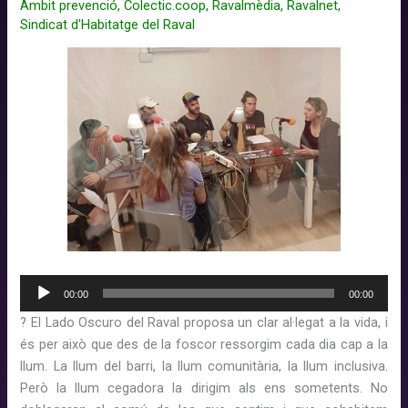
Àmbit prevenció
,
Colectic.coop
,
Ravalmèdia
,
Ravalnet
,
Sindicat d'Habitatge del Raval
Reproductor
00:00
00:00
d'àudio
?
El Lado Oscuro del Raval proposa un clar al·legat a la vida, i
és per això que des de la foscor ressorgim cada dia cap a la
llum. La llum del barri, la llum comunitària, la llum inclusiva.
Però la llum cegadora la dirigim als ens sometents. No