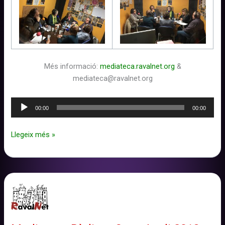
Més informació:
mediateca.ravalnet.org
&
mediateca@ravalnet.org
Reproductor
00:00
00:00
d'àudio
Mediateca
Llegeix més »
Ràdio
–
Seguim
en
marcha