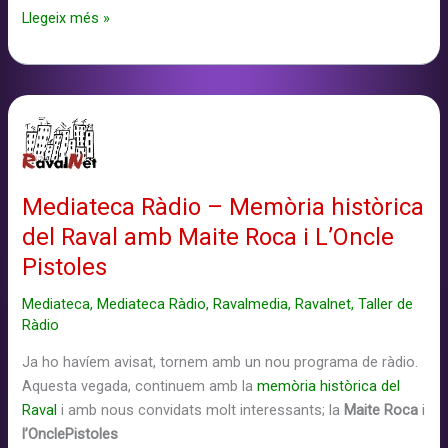
Mediateca
Llegeix més »
Ràdio
–
El
155,
amb
bon
humor!
Mediateca Ràdio – Memòria històrica
del Raval amb Maite Roca i L’Oncle
Pistoles
Mediateca
,
Mediateca Ràdio
,
Ravalmedia
,
Ravalnet
,
Taller de
Ràdio
Ja ho havíem avisat, tornem amb un nou programa de ràdio.
Aquesta vegada, continuem amb
la
memòria
històrica del
Raval
i amb nous convidats molt interessants; la
Maite Roca
i
l’OnclePistoles