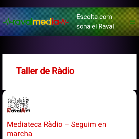
Vés
al
Escolta com
contingut
sona el Raval
Taller de Ràdio
Mediateca Ràdio – Seguim en
marcha