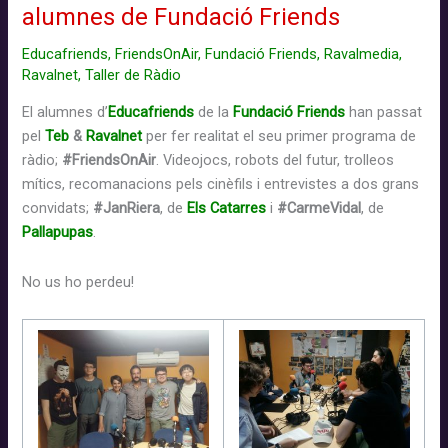
alumnes de Fundació Friends
L’Oncle
Pistoles
Educafriends
,
FriendsOnAir
,
Fundació Friends
,
Ravalmedia
,
Ravalnet
,
Taller de Ràdio
El alumnes d’
Educafriends
de la
Fundació Friends
han passat
pel
Teb
&
Ravalnet
per fer realitat el seu primer programa de
ràdio;
#FriendsOnAir
. Videojocs, robots del futur, trolleos
mítics, recomanacions pels cinèfils i entrevistes a dos grans
convidats;
#JanRiera
, de
Els Catarres
i
#CarmeVidal
, de
Pallapupas
.
No us ho perdeu!