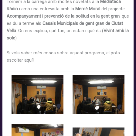
Tornem a la càrrega amb moltes novetats a la
Mediateca
que
Ràdio
i amb una entrevista amb la
Mercè Moral
del projecte:
Curen)
A
companyament i prevenció de la solitud en la gent gran
, que
es du a terme als
Casals Municipals de gent gran de Ciutat
Vella
. On ens explica, qué fan, on estan i qué és (
Vivint amb la
sole
).
Si vols saber més coses sobre aquest programa, el pots
escoltar aquí!!