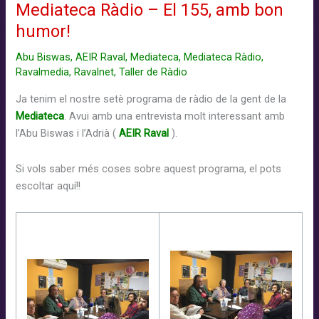
Mediateca Ràdio – El 155, amb bon
2017/2018
humor!
Abu Biswas
,
AEIR Raval
,
Mediateca
,
Mediateca Ràdio
,
Ravalmedia
,
Ravalnet
,
Taller de Ràdio
Ja tenim
el nostre
s
etè
programa
de ràdio
de
la gent de la
Mediateca
. Avui amb una entrevista molt interessant amb
l’Abu Biswas i l’Adrià (
AEIR Raval
).
Si vols saber més coses sobre aquest programa, el pots
escoltar aquí!!