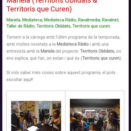
Mariela (Territoris Oblidats &
Territoris que Curen)
Mariela
,
Mediateca
,
Mediateca Ràdio
,
Ravalmedia
,
Ravalnet
,
Taller de Ràdio
,
Territoris Oblidats
,
Territoris que curen
Tornem a la càrrega amb l’últim programa de la temporada,
amb moltes novetats a la
Mediateca Ràdio
i amb una
entrevista amb la
Mariela
del projecte:
Territoris Oblidats,
on
ens explica, què fan, on estan i què és (
Territoris que curen
).
Si vols saber més coses sobre aquest programa, el pots
escoltar aquí!!