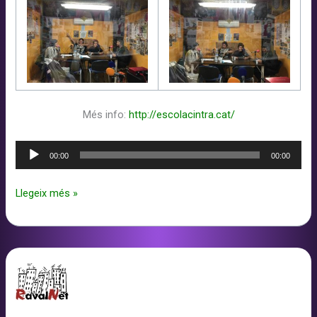
Més info:
http://escolacintra.cat/
Reproductor
00:00
00:00
d'àudio
Taller
Llegeix més »
de
Ràdio
a
Ravalnet
amb
l’Escola
Cintra