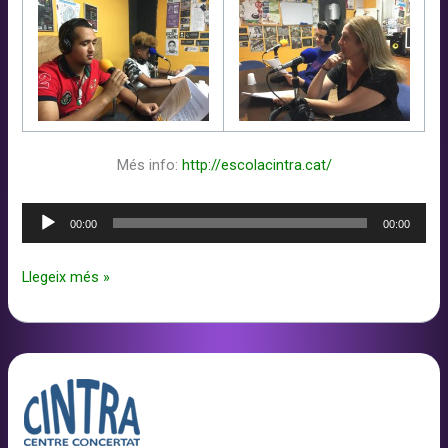
Més info:
http://escolacintra.cat/
Reproductor
00:00
00:00
d'àudio
Taller
Llegeix més »
de
Ràdio
a
Ravalnet
amb
l’Escola
Cintra