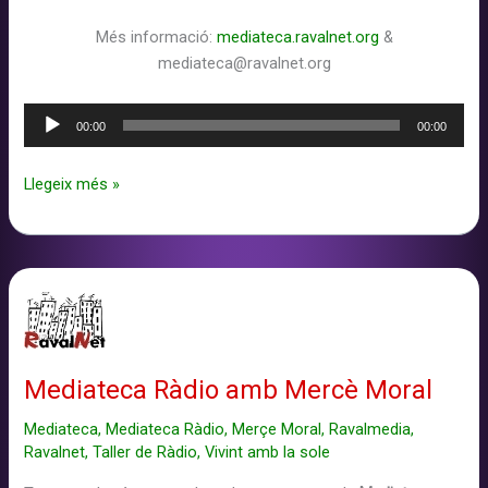
Més informació:
mediateca.ravalnet.org
&
mediateca@ravalnet.org
Reproductor
00:00
00:00
d'àudio
Mediateca
Llegeix més »
Ràdio
–
12
+
1
amb
Mariela
Mediateca Ràdio amb Mercè Moral
(Territoris
Oblidats
Mediateca
,
Mediateca Ràdio
,
Merçe Moral
,
Ravalmedia
,
&
Ravalnet
,
Taller de Ràdio
,
Vivint amb la sole
Territoris