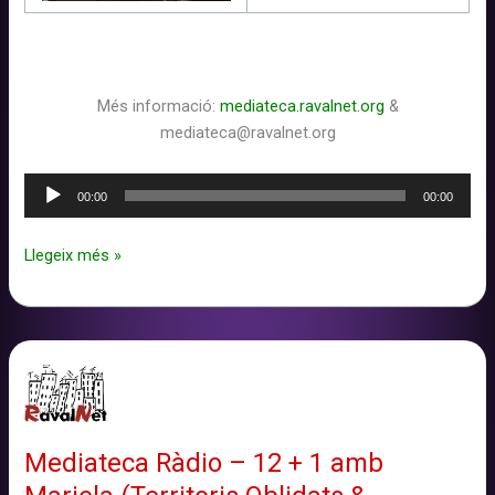
Més informació:
mediateca.ravalnet.org
&
mediateca@ravalnet.org
Reproductor
00:00
00:00
d'àudio
Mediateca
Llegeix més »
Ràdio
–
Sant
Jordi
2018
Mediateca Ràdio – 12 + 1 amb