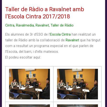
2017/2018
Taller de Ràdio a Ravalnet amb
l’Escola Cintra 2017/2018
Cintra
,
Ravalmedia
,
Ravalnet
,
Taller de Ràdio
Els alumnes de 3r d’ESO de l’
Escola Cintra
han realitzat un
taller de Ràdio amb la col·laboració de
Ravalnet
que ha tingut
com a resultat un programa especial en el que parlen de
l’Escola, del barri, i d’ells mateixos.
El podeu escoltar aquí: