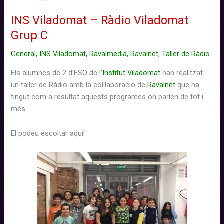
INS Viladomat – Ràdio Viladomat
Grup C
General
,
INS Viladomat
,
Ravalmedia
,
Ravalnet
,
Taller de Ràdio
Els alumnes de 2 d’ESO de l’
Institut Viladomat
han realitzat
un taller de Ràdio amb la col·laboració de
Ravalnet
que ha
tingut com a resultat
aquests
programes
on parlen de
tot i
més
.
E
l podeu
escoltar
aquí!